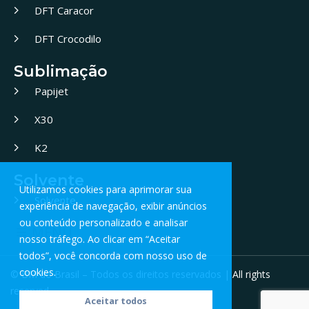
DFT Caracor
DFT Crocodilo
Sublimação
Papijet
X30
K2
Solvente
Utilizamos cookies para aprimorar sua
Solvente
experiência de navegação, exibir anúncios
ou conteúdo personalizado e analisar
MENU
nosso tráfego. Ao clicar em “Aceitar
todos”, você concorda com nosso uso de
cookies.
© BM do Brasil – Todos os direitos reservados | All rights
reserved.
Aceitar todos