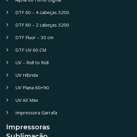
DTF 60 – 4 cabeças 3200
DTF 60 – 2 cabeças 3200
DTF Fluor – 30 cm
DTF UV 60 CM
UV – Roll to Roll
UV Híbrida
UV Plana 60×90
UV A3 Max
Impressora Garrafa
Impressoras
Sublimação