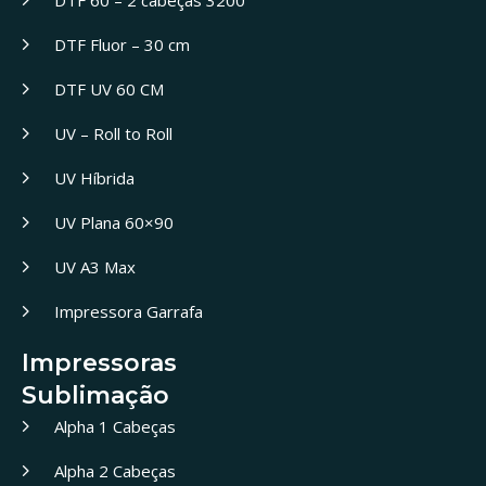
DTF 60 – 2 cabeças 3200
DTF Fluor – 30 cm
DTF UV 60 CM
UV – Roll to Roll
UV Híbrida
UV Plana 60×90
UV A3 Max
Impressora Garrafa
Impressoras
Sublimação
Alpha 1 Cabeças
Alpha 2 Cabeças