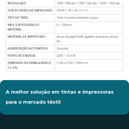
RESOLUÇÃO
1200 * 300 dpi / 1200 * 600 dpi / 1200 * 1200 dpi
COR DO MODO DE IMPRESSÃO
CMYK + W + W + V + V
TIPO DE TINTA
Tinta Corante resistente a água
MÁX. ESPESSURA DO
0 – 150mm
MATERIAL
MATERIAL DE IMPRESSÃO
Sacos de papel kraft, papelão ondulado, caixas,
etc.
ALIMENTAÇÃO AUTOMÁTICA
Opcional
FONTE DE ENERGIA
220V – 3.5 kW
DIMENSÃO DA EMBALAGEM (C
1126 x 2150 x 1500 mm
x L x A)
A melhor solução em tintas e impressoras
para o mercado têxtil