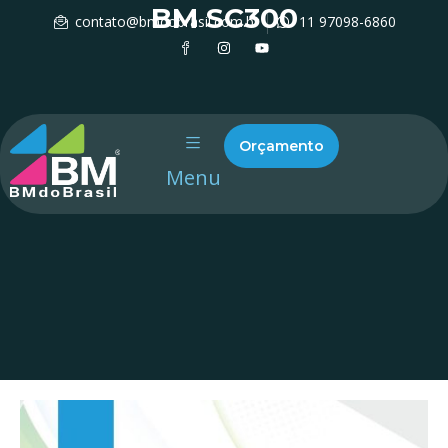
BM SC300
contato@bmdobrasil.com.br
11 97098-6860
Orçamento
Menu