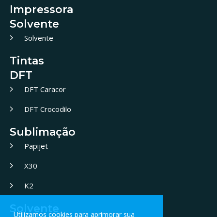
Impressora
Solvente
Solvente
Tintas
DFT
DFT Caracor
DFT Crocodilo
Sublimação
Papijet
X30
K2
Solvente
Utilizamos cookies para aprimorar sua