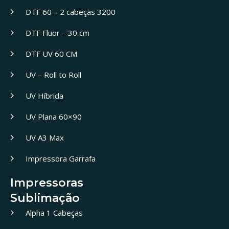
DTF 60 – 2 cabeças 3200
DTF Fluor – 30 cm
DTF UV 60 CM
UV – Roll to Roll
UV Híbrida
UV Plana 60×90
UV A3 Max
Impressora Garrafa
Impressoras
Sublimação
Alpha 1 Cabeças